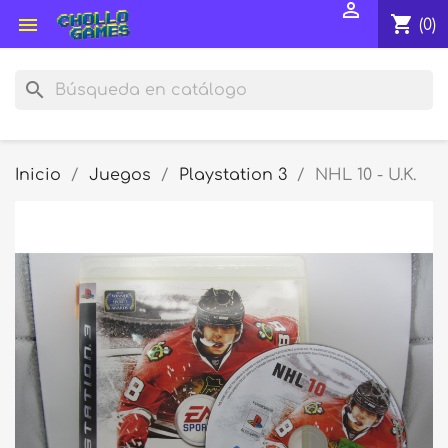

shopping_cart

(0)
search
Inicio
Juegos
Playstation 3
NHL 10 - U.K.