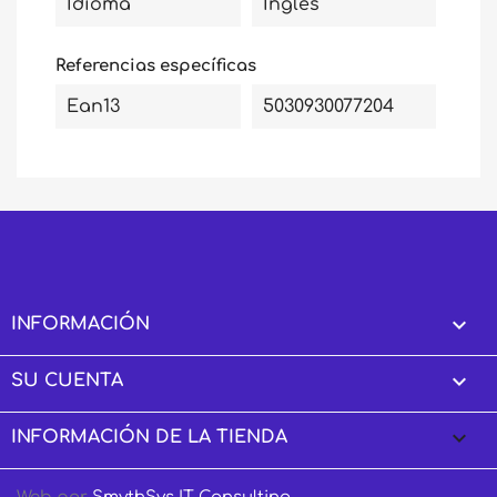
Idioma
Inglés
Referencias específicas
Ean13
5030930077204

INFORMACIÓN

SU CUENTA
keyboard_arrow_down
INFORMACIÓN DE LA TIENDA